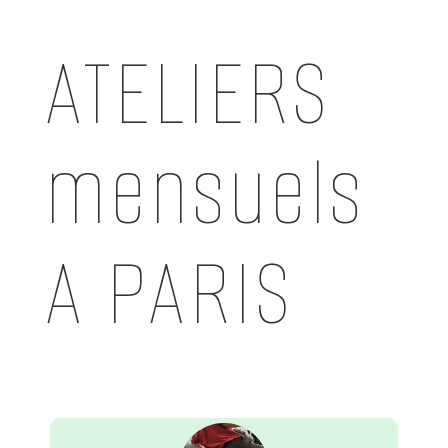
ATELIERS
mensuels
A PARIS