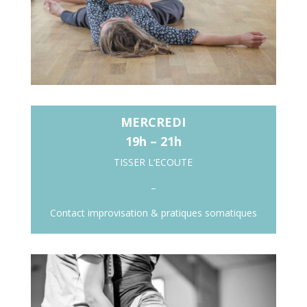
MERCREDI
19h – 21h
TISSER L
‘ECOUTE
–
Contact improvisation & pratiques somatiques