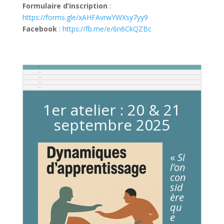
Formulaire d’inscription
:
https://forms.gle/xAHFAvrwYWXsy7yy9
Facebook
:
https://fb.me/e/6n6CkQZBc
1er atelier
2e atelier
3e atelier
4e atelier
5e atelier
1er atelier : 20 & 21
septembre 2025
«
Si
l’on
con
sid
ère
qu
e