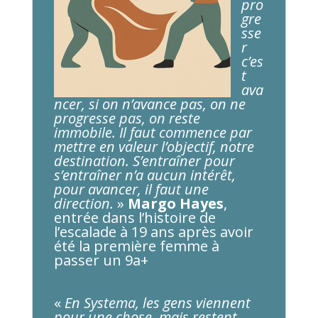
pro
gre
sse
r
c’es
t
ava
ncer, si on n’avance pas, on ne
progresse pas, on reste
immobile. Il faut commence par
mettre en valeur l’objectif, notre
destination. S’entraîner pour
s’entraîner n’a aucun intérêt,
pour avancer, il faut une
direction.
»
Margo Hayes
,
entrée dans l’histoire de
l’escalade à 19 ans après avoir
été la première femme à
passer un 9a+
«
En Systema, les gens viennent
pour une chose, mais restent