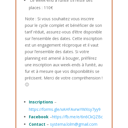
Le week-end à l’unité s’il reste des
places : 110€
Note :
Si vous souhaitez vous inscrire
pour le cycle complet et bénéficier de son
tarif réduit, assurez-vous d’être disponible
sur l’ensemble des dates. Cette inscription
est un engagement réciproque et il vaut
pour l’ensemble des dates.
Si votre
planning est amené à bouger, préférez
une inscription aux week-ends à l’unité, au
fur et à mesure que vos disponibilités se
précisent.
Merci de votre compréhension !
🙂
Inscriptions
–
https://forms.gle/xAHFAvrwYWXsy7yy9
Facebook
–
https://fb.me/e/6n6CkQZBc
Contact
–
systema.lolm@gmail.com