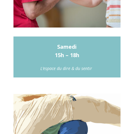
Samedi
15h – 18h
L’espace du dire & du sentir