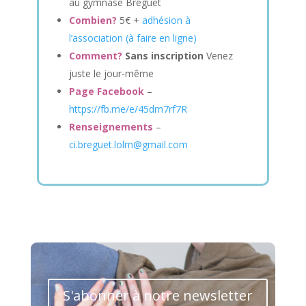
au gymnase Breguet
Combien?
5€ +
adhésion à
l’association (à faire en ligne)
Comment?
Sans inscription
Venez
juste le jour-même
Page Facebook
–
https://fb.me/e/45dm7rf7R
Renseignements
–
ci.breguet.lolm@gmail.com
S'abonner à notre newsletter