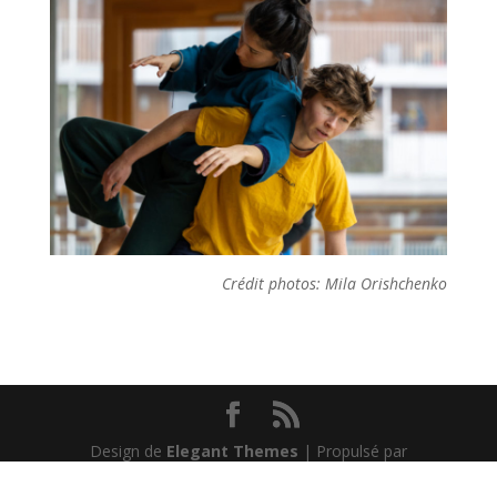
Crédit photos: Mila Orishchenko
Design de
Elegant Themes
| Propulsé par
WordPress